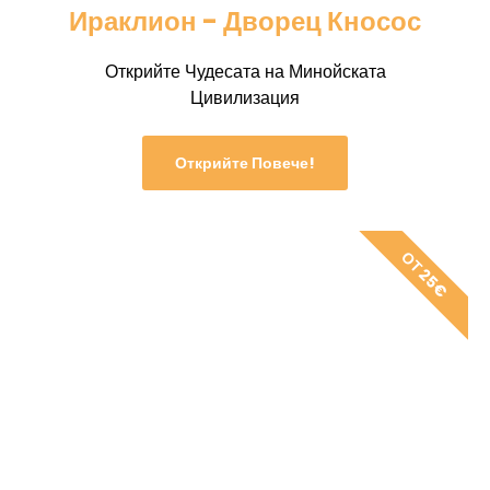
Ираклион - Дворец Кносос
Открийте Чудесата на Минойската
Цивилизация
Открийте Повече!
ОТ 25€