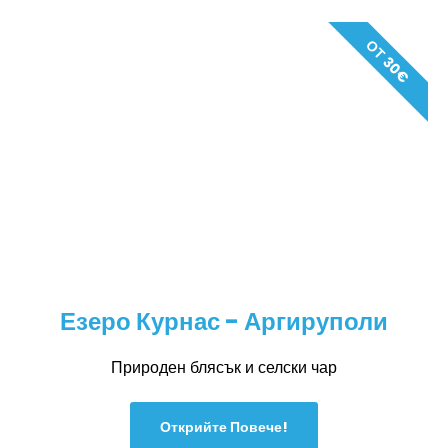
ОТ 30€
Езеро Курнас - Аргируполи
Природен блясък и селски чар
Открийте Повече!