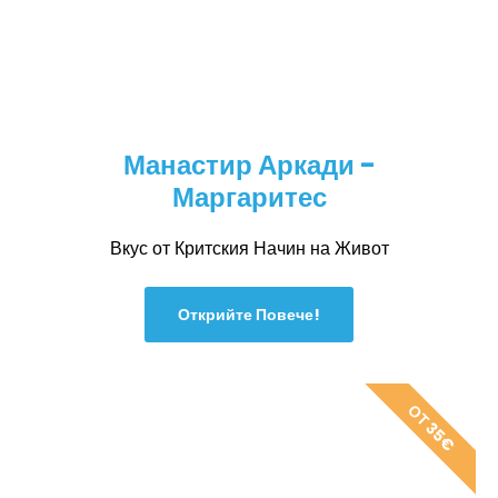
Манастир Аркади -
Маргаритес
Вкус от Критския Начин на Живот
Открийте Повече!
ОТ 35€