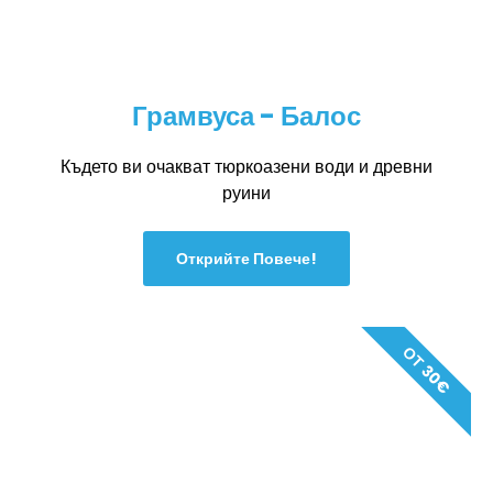
Грамвуса - Балос
Където ви очакват тюркоазени води и древни
руини
Открийте Повече!
ОТ 30€