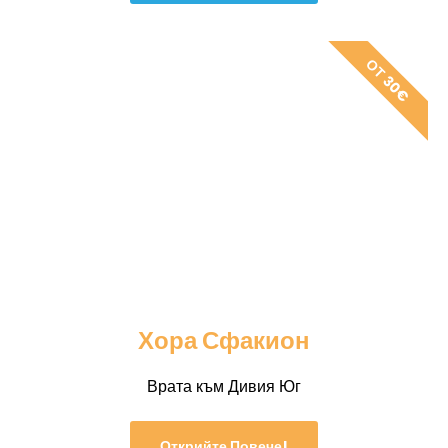
ОТ 30€
Хора Сфакион
Врата към Дивия Юг
Открийте Повече!