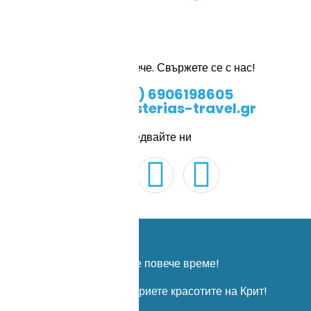
Не чакайте повече. Свържете се с нас!
+(30) 6906198605
info@asterias-travel.gr
Следвайте ни
Не губете повече време!
Елате с нас да откриете красотите на Крит!