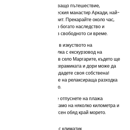
Впуснете се в завладяващо пътешествие,
започващо от историческия манастир Аркади, най-
важният манастир в Крит. Прекарайте около час,
разглеждайки неговото богато наследство и
архитектурна красота в свободното си време.
След това се потопете в изкуството на
грънчарството с обиколка с екскурзовод на
близката работилница в село Маргарите, където ще
научите историята на керамиката и дори може да
получите шанса да създадете своя собствена!
След това се насладете на релаксираща разходка
из очарователното село.
И накрая, можете да се отпуснете на плажа
Спилиес(Пещерите), само на няколко километра и
да се насладите на вкусен обяд край морето.
Включва:
Превозно средство с климатик