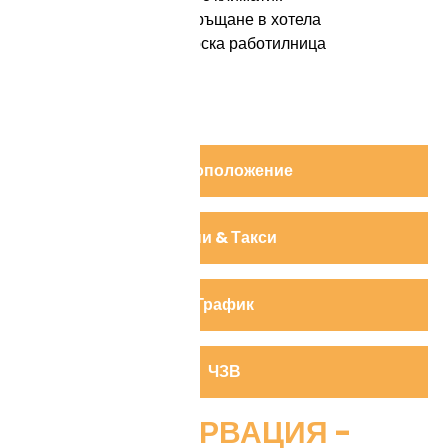
Услуга взимане и връщане в хотела
Обиколка в грънчарска работилница
Не включва:
Входни такси
Хранене
Местоположение
Цени & Такси
График
ЧЗВ
- РЕЗЕРВАЦИЯ -